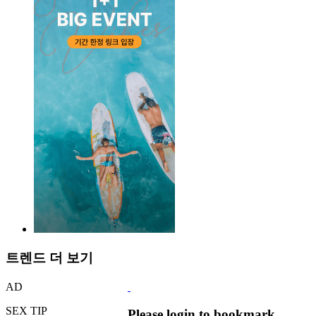
트렌드 더 보기
AD
SEX TIP
Please login to bookmark