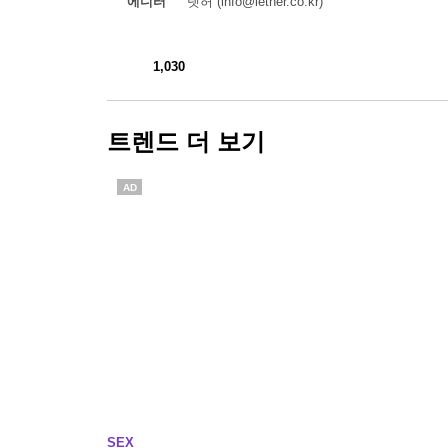
에디터
렛허 (info@lether.co.kr)
1,030
트렌드 더 보기
AD
SEX