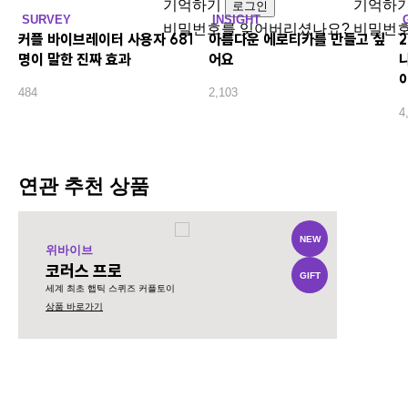
기억하기
기억하
로그인
SURVEY
INSIGHT
비밀번호를 잊어버리셨나요?
비밀번호
커플 바이브레이터 사용자 681
아름다운 에로티카를 만들고 싶
명이 말한 진짜 효과
어요
나
484
2,103
4
연관 추천 상품
NEW
위바이브
코러스 프로
GIFT
세계 최초 햅틱 스퀴즈 커플토이
상품 바로가기