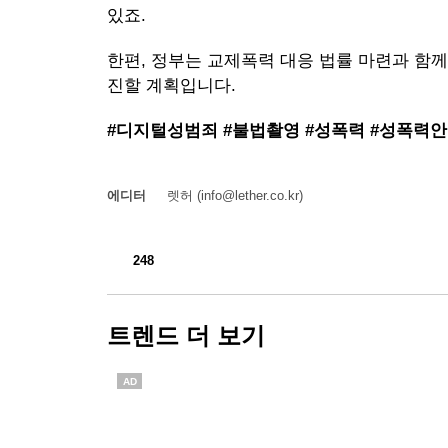
있죠.
한편, 정부는 교제폭력 대응 법률 마련과 함
진할 계획입니다.
#디지털성범죄 #불법촬영 #성폭력 #성폭력
에디터
렛허 (info@lether.co.kr)
248
트렌드 더 보기
AD