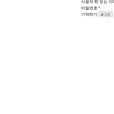
사용자 ID 또는 
비밀번호
*
기억하기
로그인
비밀번호를 잊어
CULTURE
SEX
올리비아 로드리고, 여성 뮤지션 페스티벌 개최
우머나이저
‘하이브 걸그룹’ 캣츠아이도 참가
초 론칭
8월 7일부
2026-08-07
2026-08-06
TREND
SPECIAL