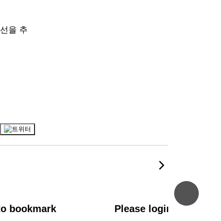
개선을 추
shop
top
 to bookmark
Please login to bookm