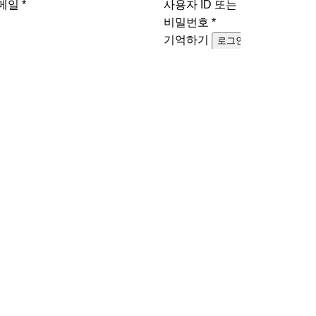
이메일
*
사용자 ID 또는 이메일
*
비밀번호
*
기억하기
로그인
버리셨나요?
비밀번호를 잊어버리셨나요?
SOCIAL
 넥스트 리버티, 와디즈에서 한국 최
SNS·데이트앱 많이
아
터 와디즈 단독 특가
타인의 평가와 비교에 
2026-08-05
MY PAGE
AGREEMENT
ABOUT US
PRIVACY