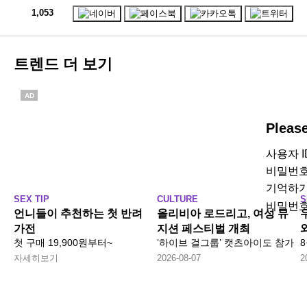
1,053
트렌드 더 보기
AD
Pleas
사용자 
비밀번
기억하
SEX TIP
CULTURE
S
비밀번호
언니들이 추천하는 첫 반려
올리비아 로드리고, 여성 뮤
가전
지션 페스티벌 개최
첫 구매 19,900원부터~
‘하이브 걸그룹’ 캣츠아이도 참가
자세히보기
2026-08-07
2