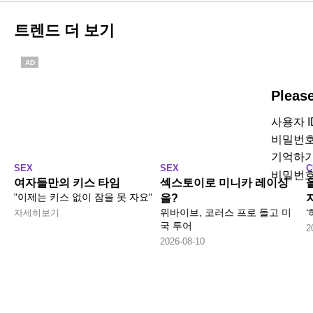
트렌드 더 보기
AD
Pleas
사용자 
비밀번
기억하
SEX
SEX
C
비밀번호
여자들만의 키스 타임
섹스토이로 미니카 레이싱
"이제는 키스 없이 잠을 못 자요"
을?
위바이브, 코러스 프로 들고 미
자세히보기
국 투어
2
2026-08-10