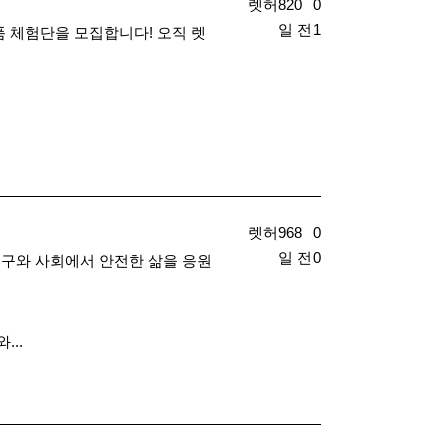
​ 렛허
820
0
일 전
1
제품 체험단을 모집합니다! 오직 렛
​ 렛허
968
0
일 전
0
지구와 사회에서 안전한 삶을 응원
...