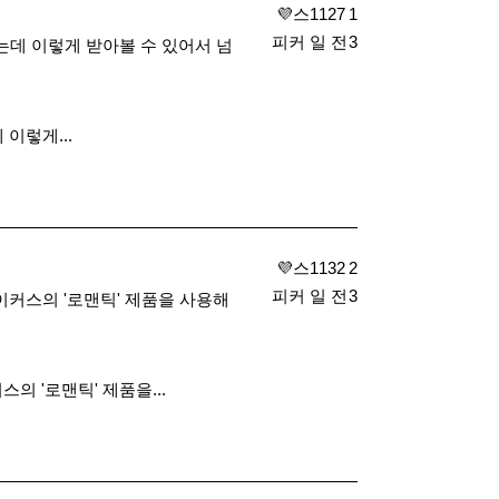
​ 💜스
1127
1
피커
일 전
3
는데 이렇게 받아볼 수 있어서 넘
이렇게...
​ 💜스
1132
2
피커
일 전
3
이커스의 '로맨틱' 제품을 사용해
 '로맨틱' 제품을...