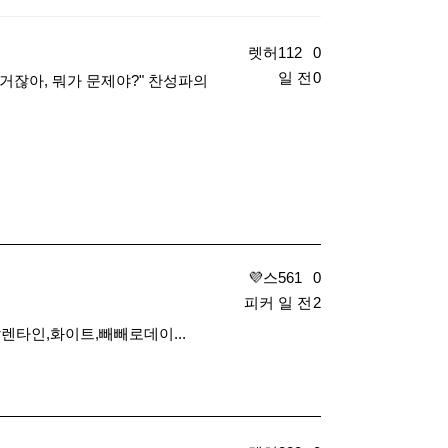
​ 렛허
112
0
일 전
0
 거잖아, 뭐가 문제야?" 찬성파의
​ 💜스
561
0
피커
일 전
2
렌타인,화이트,빼빼로데이...