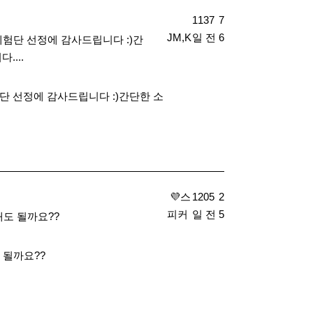
1137
7
JM,K
일 전
6
험단 선정에 감사드립니다 :)간
...
 선정에 감사드립니다 :)간단한 소
​ 💜스
1205
2
피커
일 전
5
도 될까요??
 될까요??