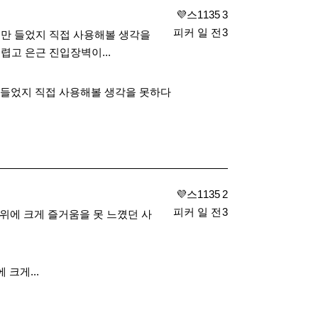
​ 💜스
1135
3
피커
일 전
3
만 들었지 직접 사용해볼 생각을
고 은근 진입장벽이...
들었지 직접 사용해볼 생각을 못하다
​ 💜스
1135
2
피커
일 전
3
위에 크게 즐거움을 못 느꼈던 사
크게...