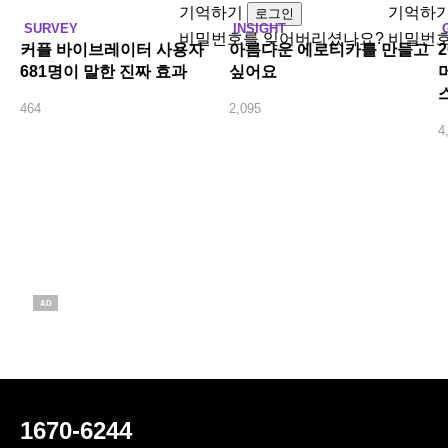
기억하기
기억하
로그인
SURVEY
INSIGHT
비밀번호를 잊어버리셨나요?
비밀번호
커플 바이브레이터 사용자
아름다운 에로티카를 만들고
681명이 말한 진짜 효과
싶어요
464
2,095
4
AD
1670-6244