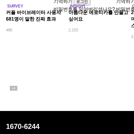
기억하기
기억하
로그인
SURVEY
INSIGHT
비밀번호를 잊어버리셨나요?
비밀번호
커플 바이브레이터 사용자
아름다운 에로티카를 만들고
681명이 말한 진짜 효과
싶어요
486
2,103
4
AD
1670-6244