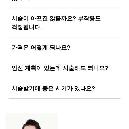
울쎄라 샷 수, 에너지 정도는 개인의 가슴 처짐과
일상생활을 할 수 있는 것도 울쎄라의
피부 탄력에 따라 다를 수 있으니 병원을 방문해
장점입니다. 단, 시술 후 일주일간은 가슴에
전문 의료진과 상담하는 것이 꼭 필요합니다.
가해지는 자극을 최소화할 것을 권합니다.
효과는 시술 후 1개월이 지나면서 서서히
시술이 아프진 않을까요? 부작용도
사우나와 찜질방도 자제하는 것이 좋고 달리기,
나타나기 시작합니다. 리프팅 효과는 약 1년 혹은
걱정됩니다.
성관계 등 과격한 운동은 피하는 것이 좋습니다.
1년 이상 유지될 수 있습니다.
개인에 따라 다른데 일반적으로는 마취 크림을
가격은 어떻게 되나요?
도포하고 시술합니다. 통증에 상당히 예민한
경우에는 수면 마취로 시술받을 수 있습니다.
내원하면 정확히 알 수 있습니다만, 400샷 정도면
임신 계획이 있는데 시술해도 되나요?
시술 후 약 일주일까지 약간 욱신거릴 수 있으나
100만원 초반대라고 생각하면 될 것입니다. 샷
통증이 심하지 않습니다. 또 일시적으로 부기가
수가 올라가면 물론 가격도 조금 오르고요.
살짝 생겼다가 가라앉는 경우도 있는데,
가급적 출산과 모유 수유가 끝나고 시술받는
시술받기에 좋은 시기가 있나요?
일상생활에는 큰 지장이 없습니다. 부기와
것을 권장합니다. 가슴은 임신과 출산, 모유 수유
약간의 통증 외에 현재까지 의학계에 보고된
중에는 평소와 다르게 유선 조직도 발달하고
심각한 부작용은 없으니 안심하셔도 좋을
본인의 몸이 호르몬 변화(생리 주기)에 영향을
가슴 피부마저 부풀게 됩니다. 임무를 마치면
것입니다.
받는 유형이라면, 이를테면 생리 주기에 심한
다시 예전의 가슴으로 돌아가죠. 이때 주로 가슴
유방통 같은 증상을 겪는다면, 생리가 끝나고
처짐이 발생하기 때문에 그런 면에서 수유까지