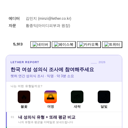
에디터
김민지 (minzi@lether.co.kr)
자문
황종익(아이디피부과 원장)
5,913
LETHER REPORT
2026
한국 여성 성의식 조사에 참여해주세요
렛허 연간 성의식 조사 · 익명 · 약 3분 소요
나는 어떤 유형일까요?
🔥
🌅
🌱
🌙
불꽃
여명
새싹
달빛
내 성의식 유형 + 또래 평균 비교
01
나의 유형과 평균을 이메일로 보내드립니다