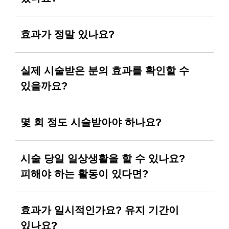
‘비수술 리프팅의 대명사’라고 하는 울쎄라
효과가 정말 있나요?
시술이 있습니다. 얼굴에 많이 사용되었는데 그
효과가 입증되면서 최근에는 목, 쇄골, 가슴
개인차가 있어 효과는 조금씩 다를 수 있으나
실제 시술받은 분의 효과를 확인할 수
등에도 활용되고 있습니다. 피부 속 깊은 근막층
전반적으로 만족도는 매우 높은 편입니다. 근막
(SMAS)에 고강도 초음파(HIFU) 에너지를 전달해
있을까요?
조직이 탄탄해지면서 가슴 처짐이 개선되고 또
늘어지고 탄력이 떨어진 조직을 응고시켜
진피층과 피부 상층부까지 영향을 주면서 피부
리프팅하는 원리입니다.
속에서부터 탄력 개선과 조직 재생이
몇 회 정도 시술받아야 하나요?
일어납니다.
2013년에 발표된 논문
<
Evaluation of
microfocused ultrasound with visualization for
1년에 1회 시술을 권장합니다. 시술 부위와
시술 당일 일상생활을 할 수 있나요?
lifting, tightening, and wrinkle reduction of the
처짐의 정도에 따라 샷의 수가 달라지는데, 약
decolletage>에 실린 울쎄라 리프팅 시술 전후
피해야 하는 활동이 있다면?
400~500샷 정도를 시술하게 됩니다. 고객의 피부
사진을 참고하면 좋을 것 같습니다. 특히
상태에 맞춰 근막층에 대한 침투력이 다른
윗가슴의 볼륨이 차오르고 주름도 옅어진 것을
4.5mm, 3.0mm, 1.5mm의 팁(피부에 직접 닿는
시술 시간이 30~40분 정도로 짧고, 시술 부위가
효과가 일시적인가요? 유지 기간이
확인할 수 있습니다.
장비)을 사용하고요. 하지만 필요한 시술 주기와
심하게 붓거나 붉게 올라오지는 않아 곧바로
있나요?