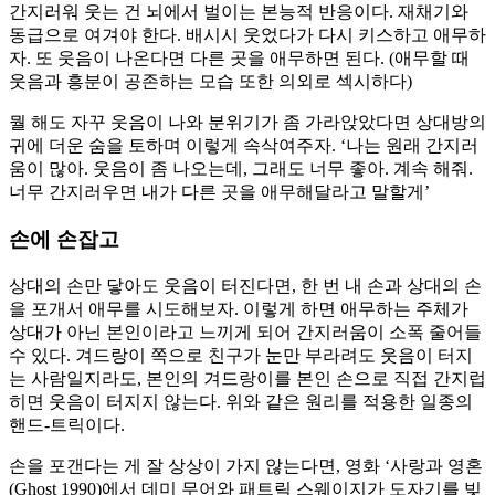
간지러워 웃는 건 뇌에서 벌이는 본능적 반응이다. 재채기와
동급으로 여겨야 한다. 배시시 웃었다가 다시 키스하고 애무하
자. 또 웃음이 나온다면 다른 곳을 애무하면 된다. (애무할 때
웃음과 흥분이 공존하는 모습 또한 의외로 섹시하다)
뭘 해도 자꾸 웃음이 나와 분위기가 좀 가라앉았다면 상대방의
귀에 더운 숨을 토하며 이렇게 속삭여주자. ‘나는 원래 간지러
움이 많아. 웃음이 좀 나오는데, 그래도 너무 좋아. 계속 해줘.
너무 간지러우면 내가 다른 곳을 애무해달라고 말할게’
손에 손잡고
상대의 손만 닿아도 웃음이 터진다면, 한 번 내 손과 상대의 손
을 포개서 애무를 시도해보자. 이렇게 하면 애무하는 주체가
상대가 아닌 본인이라고 느끼게 되어 간지러움이 소폭 줄어들
수 있다. 겨드랑이 쪽으로 친구가 눈만 부라려도 웃음이 터지
는 사람일지라도, 본인의 겨드랑이를 본인 손으로 직접 간지럽
히면 웃음이 터지지 않는다. 위와 같은 원리를 적용한 일종의
핸드-트릭이다.
손을 포갠다는 게 잘 상상이 가지 않는다면, 영화 ‘사랑과 영혼
(Ghost 1990)에서 데미 무어와 패트릭 스웨이지가 도자기를 빚