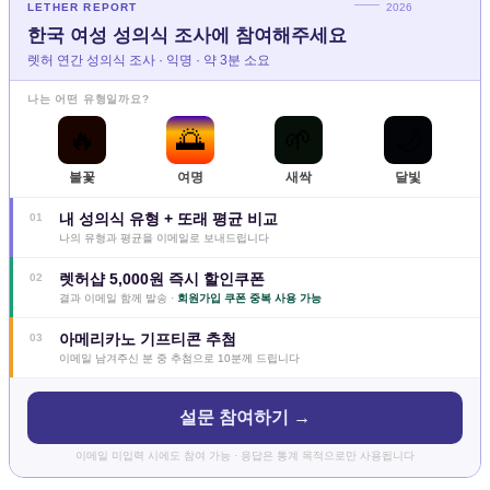
LETHER REPORT
2026
한국 여성 성의식 조사에 참여해주세요
렛허 연간 성의식 조사 · 익명 · 약 3분 소요
나는 어떤 유형일까요?
🔥
🌅
🌱
🌙
불꽃
여명
새싹
달빛
내 성의식 유형 + 또래 평균 비교
01
나의 유형과 평균을 이메일로 보내드립니다
렛허샵 5,000원 즉시 할인쿠폰
02
결과 이메일 함께 발송 ·
회원가입 쿠폰 중복 사용 가능
아메리카노 기프티콘 추첨
03
이메일 남겨주신 분 중 추첨으로 10분께 드립니다
설문 참여하기 →
이메일 미입력 시에도 참여 가능 · 응답은 통계 목적으로만 사용됩니다