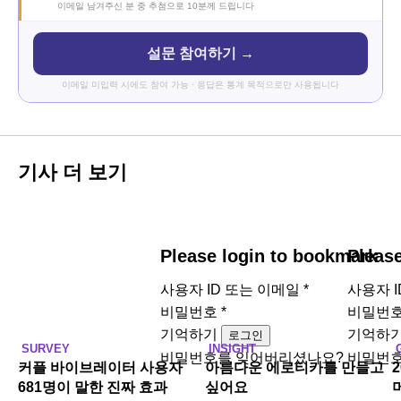
이메일 남겨주신 분 중 추첨으로 10분께 드립니다
설문 참여하기 →
이메일 미입력 시에도 참여 가능 · 응답은 통계 목적으로만 사용됩니다
기사 더 보기
Please login to bookmark
Pleas
사용자 ID 또는 이메일
*
사용자 
비밀번호
*
비밀번
기억하기
기억하
로그인
SURVEY
INSIGHT
비밀번호를 잊어버리셨나요?
비밀번호
커플 바이브레이터 사용자
아름다운 에로티카를 만들고
681명이 말한 진짜 효과
싶어요