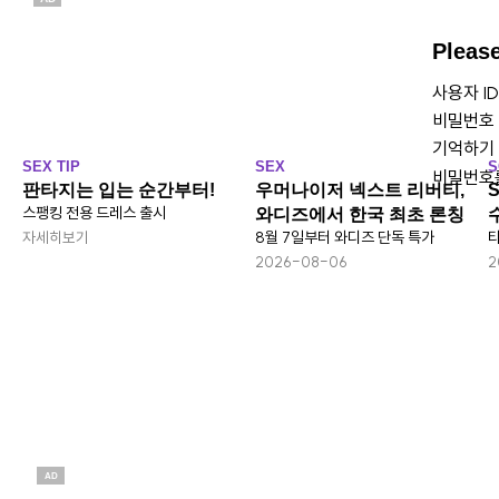
Pleas
사용자 I
비밀번호
기억하기
SEX TIP
SEX
S
비밀번호
판타지는 입는 순간부터!
우머나이저 넥스트 리버티,
스팽킹 전용 드레스 출시
와디즈에서 한국 최초 론칭
8월 7일부터 와디즈 단독 특가
타
자세히보기
2026-08-06
2
AD