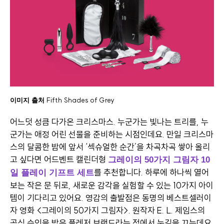
Fifth Shades of Grey
이미지 출처
어느덧 성큼 다가온 크리스마스. 누군가는 빛나는 트리를, 누
군가는 애정 어린 선물을 준비하는 시점인데요. 만일 크리스마
스의 달콤한 밤에 앞서 ‘섹슈얼한 순간’을 차곡차곡 쌓아 올리
고 싶다면 어드벤트 캘린더형
그레이의 50가지 그림자 10
를 추천합니다. 하루에 하나씩 열어
일 플레이 기프트 세트
보는 작은 문 뒤로, 새로운 감각을 실험할 수 있는 10가지 아이
템이 기다리고 있어요. 영감의 출발점은 동명의 베스트셀러이
자 영화 <
그레이의 50가지 그림자>
. 원작자 E. L. 제임스의
공식 승인을 받은 플레저 브랜드라는 점에서 눈길을 끄는데요.