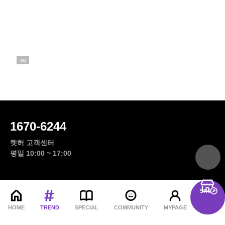
AD
1670-6244
렛허 고객센터
top
평일 10:00 ~ 17:00
SHOP
서울시 서초구 반포대로19길 9-3, 2층 201-2호 (주)렛허
menu
대표자 박기태 사업자등록번호 833-88-01921 통신판매업 신고번호
HOME
TREND
SPECIAL
COMMUNITY
MYPAGE
제 2022-서울서초-1343 호