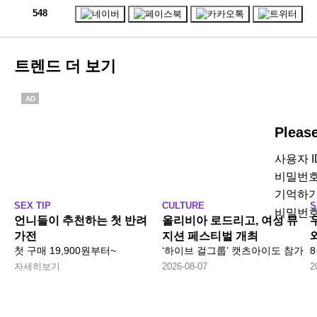
548
트렌드 더 보기
AD
Pleas
사용자 
비밀번
기억하
SEX TIP
CULTURE
S
비밀번호
언니들이 추천하는 첫 반려
올리비아 로드리고, 여성 뮤
가전
지션 페스티벌 개최
첫 구매 19,900원부터~
‘하이브 걸그룹’ 캣츠아이도 참가
자세히보기
2026-08-07
2