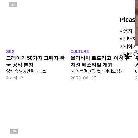
AD
Pleas
사용자 I
비밀번호
기억하기
SEX
CULTURE
S
비밀번호
그레이의 50가지 그림자 한
올리비아 로드리고, 여성 뮤
국 공식 론칭
지션 페스티벌 개최
영화 속 명장면을 그대로
‘하이브 걸그룹’ 캣츠아이도 참가
8
자세히보기
2026-08-07
2
AD