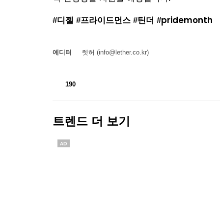
#디젤 #프라이드먼스 #틴더 #pridemonth
에디터
렛허 (info@lether.co.kr)
190
트렌드 더 보기
AD