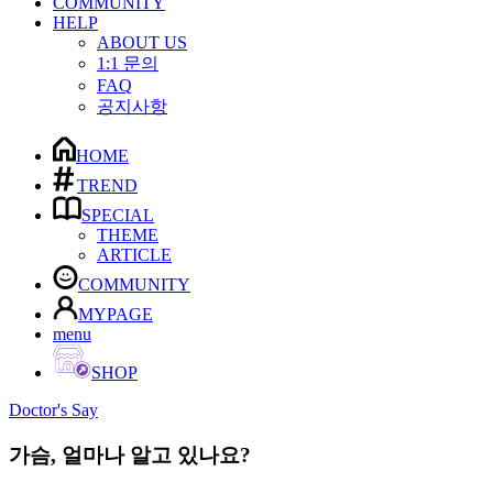
COMMUNITY
HELP
ABOUT US
1:1 문의
FAQ
공지사항
HOME
TREND
SPECIAL
THEME
ARTICLE
COMMUNITY
MYPAGE
menu
SHOP
Doctor's Say
가슴, 얼마나 알고 있나요?