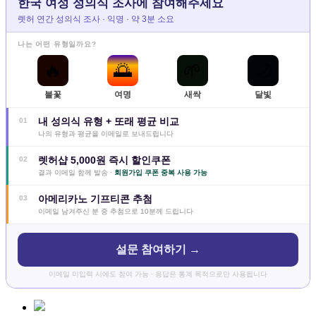
한국 여성 성의식 조사에 참여해주세요
렛허 연간 성의식 조사 · 익명 · 약 3분 소요
나는 어떤 유형일까요?
🔥
🌅
🌱
🌙
불꽃
여명
새싹
달빛
내 성의식 유형 + 또래 평균 비교
01
나의 유형과 평균을 이메일로 보내드립니다
렛허샵 5,000원 즉시 할인쿠폰
02
결과 이메일 함께 발송 ·
회원가입 쿠폰 중복 사용 가능
아메리카노 기프티콘 추첨
03
이메일 남겨주신 분 중 추첨으로 10분께 드립니다
설문 참여하기 →
이메일 미입력 시에도 참여 가능 · 응답은 통계 목적으로만 사용됩니다