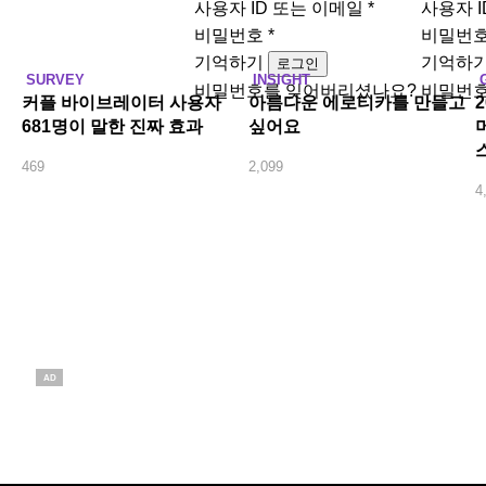
사용자 ID 또는 이메일
*
사용자 
비밀번호
*
비밀번
기억하기
기억하
로그인
SURVEY
INSIGHT
비밀번호를 잊어버리셨나요?
비밀번호
커플 바이브레이터 사용자
아름다운 에로티카를 만들고
681명이 말한 진짜 효과
싶어요
469
2,099
4
AD