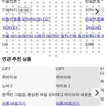
비밀번호
*
비밀번호
*
기억하기
기억하기
로그인
비밀번호를 잊어버리셨나요?
비밀번호를 
SURVEY
INSIGHT
커플 바이브레이터 사용자 681명이 말한 진짜 효과
아름다운 에
143
2,086
연관 추천 상품
GIFT
GIFT
SA
GI
위바이브
위바이브
위
노바 2
자이브 2
버
완벽한 그립감, 풍성한 듀얼 모터
에그 바이브의 새로운 차원
앞
상품 바로가기
상품 바로가기