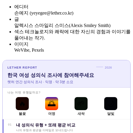
에디터
손예지 (yeyegee@lether.co.kr)
글
알렉시스 스마일리 스미스(Alexis Smiley Smith)
섹스 테크놀로지와 쾌락에 대한 자신의 경험과 이야기를
풀어내는 작가.
이미지
WeVibe, Pexels
LETHER REPORT
2026
한국 여성 성의식 조사에 참여해주세요
렛허 연간 성의식 조사 · 익명 · 약 3분 소요
나는 어떤 유형일까요?
🔥
🌅
🌱
🌙
불꽃
여명
새싹
달빛
내 성의식 유형 + 또래 평균 비교
01
나의 유형과 평균을 이메일로 보내드립니다