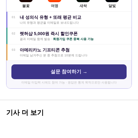
불꽃
여명
새싹
달빛
내 성의식 유형 + 또래 평균 비교
01
나의 유형과 평균을 이메일로 보내드립니다
렛허샵 5,000원 즉시 할인쿠폰
02
결과 이메일 함께 발송 ·
회원가입 쿠폰 중복 사용 가능
아메리카노 기프티콘 추첨
03
이메일 남겨주신 분 중 추첨으로 10분께 드립니다
설문 참여하기 →
이메일 미입력 시에도 참여 가능 · 응답은 통계 목적으로만 사용됩니다
기사 더 보기