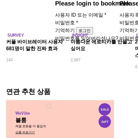
Please login to bookmark
Pleas
사용자 ID 또는 이메일
*
사용자 
비밀번호
*
비밀번
기억하기
기억하
로그인
SURVEY
INSIGHT
비밀번호를 잊어버리셨나요?
비밀번호
커플 바이브레이터 사용자
아름다운 에로티카를 만들고
681명이 말한 진짜 효과
싶어요
144
2,087
4
연관 추천 상품
SALE
WeVibe
블룸
GIFT
케겔 운동을 더 즐겁게
상품 바로가기