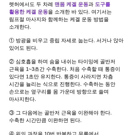
렛허에서도 두 차례
맨몸 케겔 운동
과
도구를
활용한 케겔 운동
을 소개한 바 있다. 여기서는
림프절 마사지와 함께하는 케겔 운동 방법을
소개한다.
① 방광을 비우고 중립 자세로 눕는다. 서거나 앉아
있어도 된다.
② 심호흡을 하며 숨을 내쉬는 타이밍에 골반저
근육을 1~3초간 수축한다. 처음 수축할 때 통증이
있다면 1초만 유지한다. 통증이 사라지면 차츰
시간을 늘리는 식으로 진행한다. 수축하는 동안
손으로는 옆구리를 몸 가운데 방향으로 쓸며
마사지한다.
③ 그 다음에는 골반저 근육을 이완해야 한다.
수축한 시간만큼 이완하면 된다.
④ 위의 과정을 10번 반복하고 무릎에서