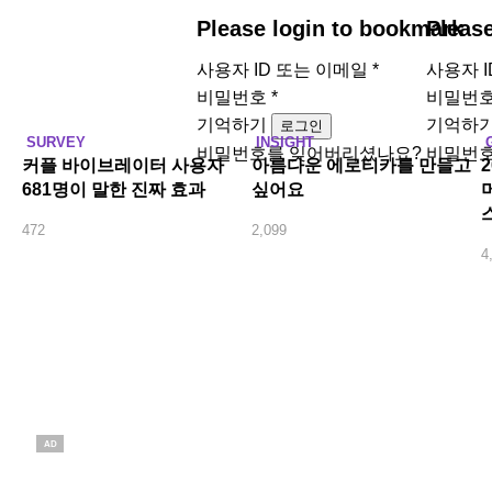
Please login to bookmark
Pleas
사용자 ID 또는 이메일
*
사용자 
비밀번호
*
비밀번
기억하기
기억하
로그인
SURVEY
INSIGHT
비밀번호를 잊어버리셨나요?
비밀번호
커플 바이브레이터 사용자
아름다운 에로티카를 만들고
681명이 말한 진짜 효과
싶어요
472
2,099
4
AD