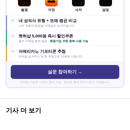
🔥
🌅
🌱
🌙
불꽃
여명
새싹
달빛
내 성의식 유형 + 또래 평균 비교
01
나의 유형과 평균을 이메일로 보내드립니다
렛허샵 5,000원 즉시 할인쿠폰
02
결과 이메일 함께 발송 ·
회원가입 쿠폰 중복 사용 가능
아메리카노 기프티콘 추첨
03
이메일 남겨주신 분 중 추첨으로 10분께 드립니다
설문 참여하기 →
이메일 미입력 시에도 참여 가능 · 응답은 통계 목적으로만 사용됩니다
기사 더 보기