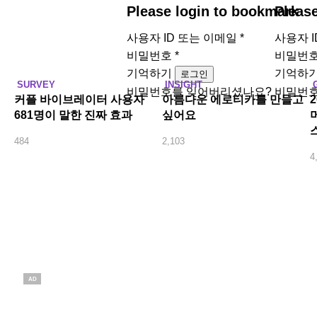
Please login to bookmark
Pleas
사용자 ID 또는 이메일
*
사용자 
비밀번호
*
비밀번
기억하기
기억하
로그인
SURVEY
INSIGHT
비밀번호를 잊어버리셨나요?
비밀번호
커플 바이브레이터 사용자
아름다운 에로티카를 만들고
681명이 말한 진짜 효과
싶어요
484
2,103
4
AD