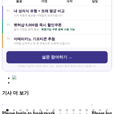
불꽃
여명
새싹
달빛
내 성의식 유형 + 또래 평균 비교
01
나의 유형과 평균을 이메일로 보내드립니다
렛허샵 5,000원 즉시 할인쿠폰
02
결과 이메일 함께 발송 ·
회원가입 쿠폰 중복 사용 가능
아메리카노 기프티콘 추첨
03
이메일 남겨주신 분 중 추첨으로 10분께 드립니다
설문 참여하기 →
이메일 미입력 시에도 참여 가능 · 응답은 통계 목적으로만 사용됩니다
기사 더 보기
Please login to bookmark
Please log